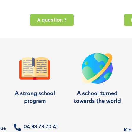
A question ?
A strong school
A school turned
program
towards the world
04 93 73 70 41
Kin