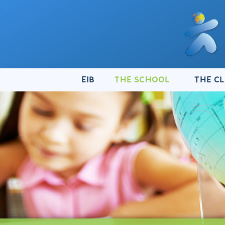
Skip
to
content
EIB
THE SCHOOL
THE C