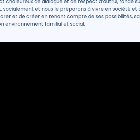
at chaleureux de dialogue et de respect d’autrui, fondé s
 socialement et nous le préparons à vivre en société et à
lorer et de créer en tenant compte de ses possibilités, s
on environnement familial et social.