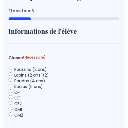
slash
JJ
Étape
1
sur
5
slash
20%
AAAA
Informations de l'élève
Classe
(Nécessaire)
Poussins (2 ans)
Lapins (2 ans 1/2)
Pandas (4 ans)
Koalas (5 ans)
CP
CE1
CE2
CM1
CM2