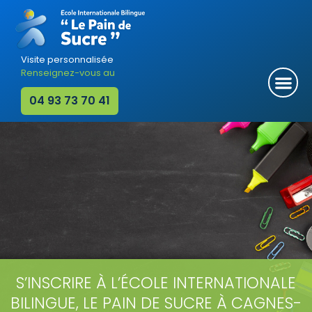
Aller
au
contenu
Visite personnalisée
Me
Renseignez-vous au
04 93 73 70 41
S’INSCRIRE À L’ÉCOLE INTERNATIONALE
BILINGUE, LE PAIN DE SUCRE À CAGNES-